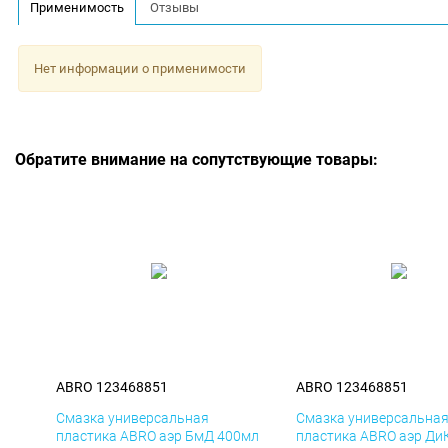
Применимость
Отзывы
Нет информации о применимости
Обратите внимание на сопутствующие товары:
ABRO 123468851
ABRO 123468851
Смазка универсальная
Смазка универсальна
пластика ABRO аэр БмД 400мл
пластика ABRO аэр Ди