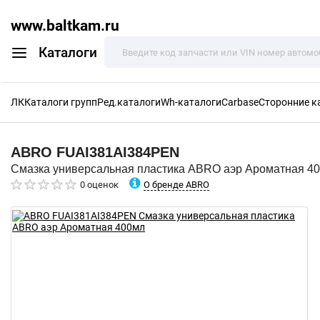
www.baltkam.ru
Каталоги
ЛК
Каталоги групп
Ред.каталоги
Wh-каталоги
Carbase
Сторонние к
ABRO
FUAI381AI384PEN
Смазка универсальная пластика ABRO аэр Ароматная 4
О бренде ABRO
0 оценок