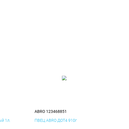
ABRO 123468851
й 1л.
ПВЕЦ ABRO ДОТ4 910г