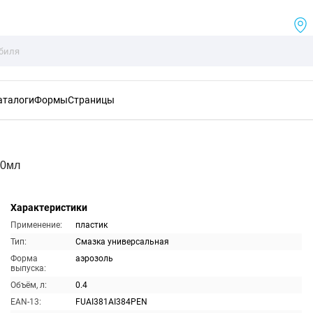
аталоги
Формы
Страницы
00мл
Характеристики
Применение:
пластик
Тип:
Смазка универсальная
Форма
аэрозоль
выпуска:
Объём, л:
0.4
EAN-13:
FUAI381AI384PEN