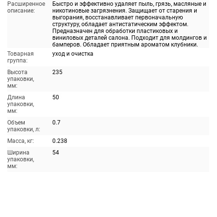
Расширенное
Быстро и эффективно удаляет пыль, грязь, масляные и
описание:
никотиновые загрязнения. Защищает от старения и
выгорания, восстанавливает первоначальную
структуру, обладает антистатическим эффектом.
Предназначен для обработки пластиковых и
виниловых деталей салона. Подходит для молдингов и
бамперов. Обладает приятным ароматом клубники.
Товарная
уход и очистка
группа:
Высота
235
упаковки,
мм:
Длина
50
упаковки,
мм:
Объем
0.7
упаковки, л:
Масса, кг:
0.238
Ширина
54
упаковки,
мм: