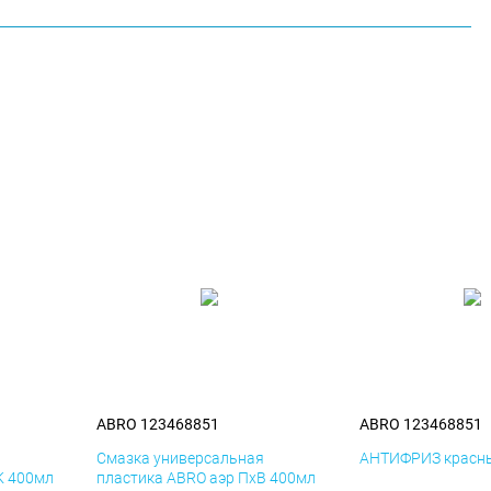
ABRO 123468851
ABRO 123468851
я
Смазка универсальная
АНТИФРИЗ красны
К 400мл
пластика ABRO аэр ПхВ 400мл