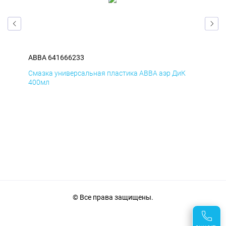
ABBA 641666233
ABB
Д
Смазка универсальная пластика ABBA аэр ДиК
Сма
400мл
40
© Все права защищены.