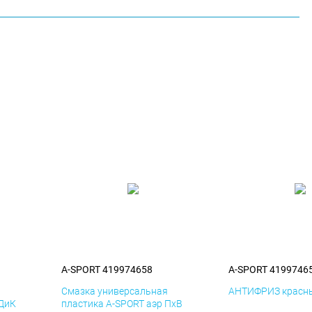
A-SPORT 419974658
A-SPORT 4199746
я
Смазка универсальная
АНТИФРИЗ красны
 ДиК
пластика A-SPORT аэр ПхВ