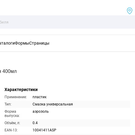
аталоги
Формы
Страницы
я 400мл
Характеристики
Применение:
пластик
Тип:
Смазка универсальная
Форма
аэрозоль
выпуска:
Объём, л:
0.4
EAN-13:
10041411ASP