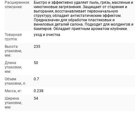
Расширенное
Быстро и эффективно удаляет пыль, грязь, масляные и
описание:
никотиновые загрязнения. Защищает от старения и
выгорания, восстанавливает первоначальную
структуру, обладает антистатическим эффектом.
Предназначен для обработки пластиковых и
виниловых деталей салона. Подходит для молдингов и
бамперов. Обладает приятным ароматом клубники.
Товарная
уход и очистка
группа:
Высота
235
упаковки,
мм:
Длина
50
упаковки,
мм:
Объем
0.7
упаковки, л:
Масса, кг:
0.238
Ширина
54
упаковки,
мм: