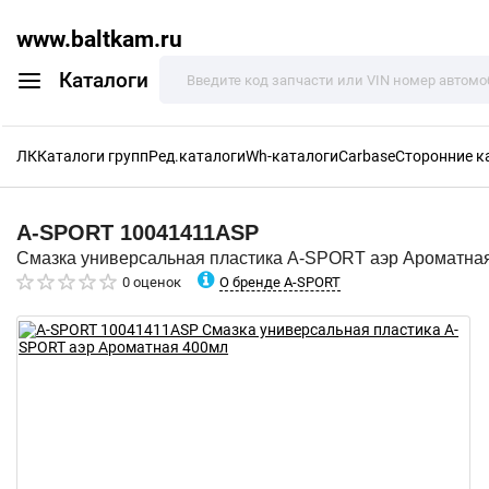
www.baltkam.ru
Каталоги
ЛК
Каталоги групп
Ред.каталоги
Wh-каталоги
Carbase
Сторонние к
A-SPORT
10041411ASP
Смазка универсальная пластика A-SPORT аэр Ароматна
О бренде A-SPORT
0 оценок