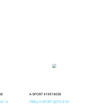
58
A-SPORT 419974658
й 1л.
ПВЕЦ A-SPORT ДОТ4 910г